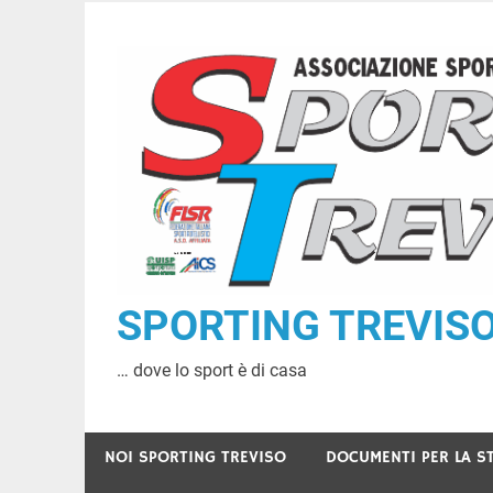
Skip
to
content
SPORTING TREVISO A
… dove lo sport è di casa
NOI SPORTING TREVISO
DOCUMENTI PER LA S