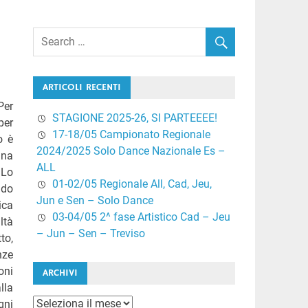
ARTICOLI RECENTI
Per
STAGIONE 2025-26, SI PARTEEEE!
 per
17-18/05 Campionato Regionale
o è
2024/2025 Solo Dance Nazionale Es –
una
ALL
 Lo
01-02/05 Regionale All, Cad, Jeu,
ndo
Jun e Sen – Solo Dance
ica
03-04/05 2^ fase Artistico Cad – Jeu
ltà
– Jun – Sen – Treviso
to,
nze
oni
ARCHIVI
lla
Archivi
gni