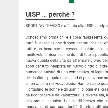
UISP … perchè ?
SPORTING TREVISO è affiliata alla UISP sportper
Conosciamo prima chi è e cosa rappresenta ques
tutti) è l’associazione di sport per tutti che ha l’ob
tutti è un bene che interessa la salute, la qual
meritevole di riconoscimento e di tutela pubblic
nuova qualità della vita da affermare giorno per 
sport per tutti interpreta un nuovo diritto di cit
numerose attività di tipo competitivo, si legitti
del risultato, propria dello sport di prestazione a
e non ancora nel vocabolario. Hanno scelto questa
il cittadino, le donne e gli uomini di ogni età, cia
da riconoscere e da valorizzare: le diverse età, le
alla pratica sportiva. L’unica differenza che 
mancanza di pari opportunità. Sportpertutti signi