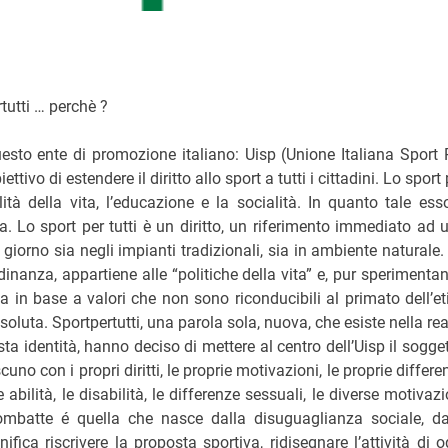
tutti … perchè ?
to ente di promozione italiano: Uisp (Unione Italiana Sport 
iettivo di estendere il diritto allo sport a tutti i cittadini. Lo sport
ità della vita, l’educazione e la socialità. In quanto tale ess
a. Lo sport per tutti è un diritto, un riferimento immediato ad 
giorno sia negli impianti tradizionali, sia in ambiente naturale.
tadinanza, appartiene alle “politiche della vita” e, pur sperimenta
ma in base a valori che non sono riconducibili al primato dell’et
ssoluta. Sportpertutti, una parola sola, nuova, che esiste nella rea
 identità, hanno deciso di mettere al centro dell’Uisp il sogget
scuno con i propri diritti, le proprie motivazioni, le proprie differe
 abilità, le disabilità, le differenze sessuali, le diverse motivazi
combatte é quella che nasce dalla disuguaglianza sociale, da
fica riscrivere la proposta sportiva, ridisegnare l’attività di o