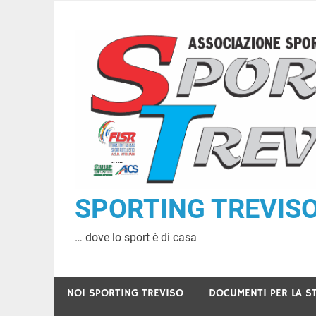
Skip
to
content
SPORTING TREVISO A
… dove lo sport è di casa
NOI SPORTING TREVISO
DOCUMENTI PER LA S