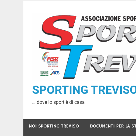
Skip
to
content
SPORTING TREVISO A
… dove lo sport è di casa
NOI SPORTING TREVISO
DOCUMENTI PER LA S