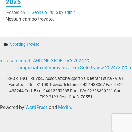
2025
Posted on
10 Gennaio, 2025
by
admin
Nessun campo trovato.
Sporting Treviso
Navigazione
« Documenti STAGIONE SPORTIVA 2024-25
Campionato interprovinciale di Solo Dance 2024/2025 »
articoli
SPORTING TREVISO Associazione Sportiva Dilettantistica - Via F.
Ferretton, 26 – 31100 Treviso Telefono: 0422 433067 Fax: 0422
435244 Cod. Fisc. 94012250265 Part. IVA 02228890261 Cod.
FISR 2123 Cod. C.A.S. Z0551
Powered by
WordPress
and
Merlin
.