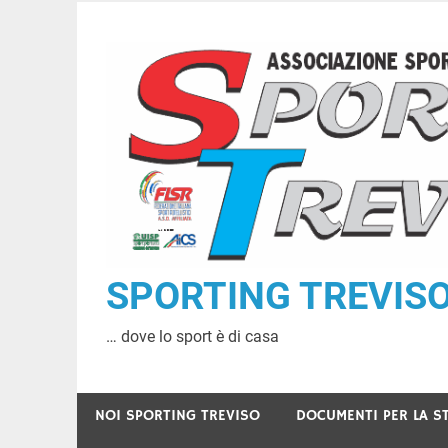
Skip
to
content
SPORTING TREVISO A
… dove lo sport è di casa
NOI SPORTING TREVISO
DOCUMENTI PER LA S